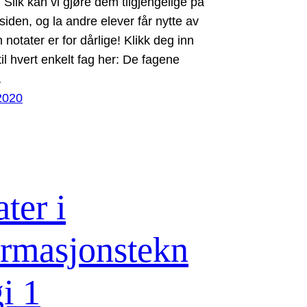
 Slik kan vi gjøre dem tilgjengelige på
siden, og la andre elever får nytte av
notater er for dårlige! Klikk deg inn
il hvert enkelt fag her: De fagene
…
2020
ter i
ormasjonstekn
i 1