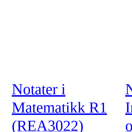
Notater i
N
Matematikk R1
I
(REA3022)