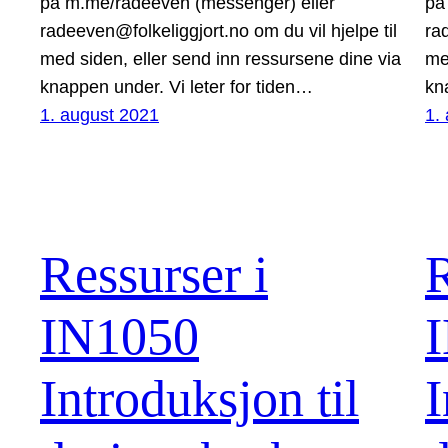
på m.me/radeeven (messenger) eller
på
radeeven@folkeliggjort.no om du vil hjelpe til
ra
med siden, eller send inn ressursene dine via
me
knappen under. Vi leter for tiden…
kn
1. august 2021
1.
Ressurser i
R
IN1050
Introduksjon til
I