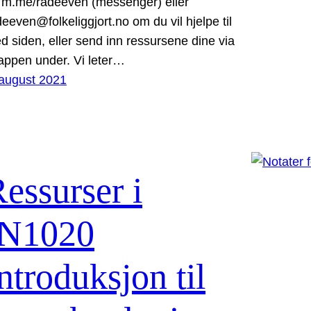
 m.me/radeeven (messenger) eller
deeven@folkeliggjort.no om du vil hjelpe til
d siden, eller send inn ressursene dine via
appen under. Vi leter…
 august 2021
essurser i
IN1020
ntroduksjon til