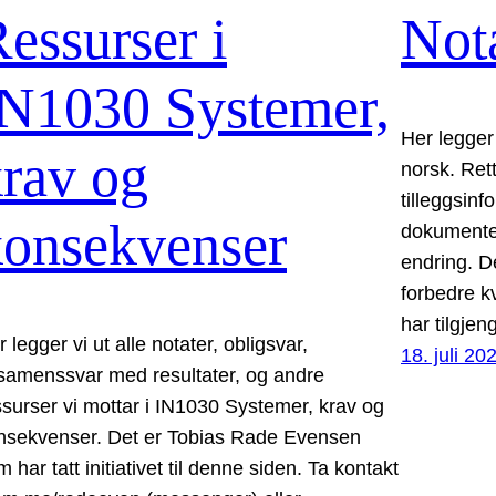
essurser i
Nota
IN1030 Systemer,
Her legger 
rav og
norsk. Ret
tilleggsinf
konsekvenser
dokumenten
endring. De
forbedre k
har tilgje
 legger vi ut alle notater, obligsvar,
18. juli 20
samenssvar med resultater, og andre
ssurser vi mottar i IN1030 Systemer, krav og
nsekvenser. Det er Tobias Rade Evensen
 har tatt initiativet til denne siden. Ta kontakt