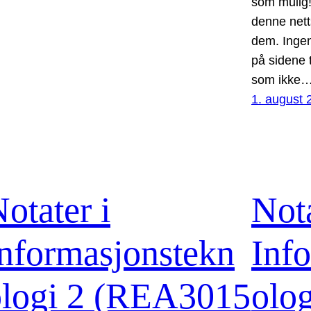
som mulig!
denne nett
dem. Ingen 
på sidene t
som ikke
1. august 
otater i
Nota
nformasjonstekn
Inf
ologi 2 (REA3015
olog