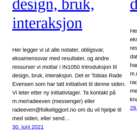
design, bruk,
d
interaksjon
Her
ek
res
Her legger vi ut alle notater, obligsvar,
da
eksamenssvar med resultater, og andre
har
ressurser vi mottar i IN1050 Introduksjon til
m.
design, bruk, interaksjon. Det er Tobias Rade
ra
Evensen som har tatt initiativet til denne siden.
me
Vi leter etter ny initiativtager. Ta kontakt på
kn
m.me/radeeven (messenger) eller
29
radeeven@folkeliggjort.no om du vil hjelpe til
med siden, eller send…
30. juni 2021