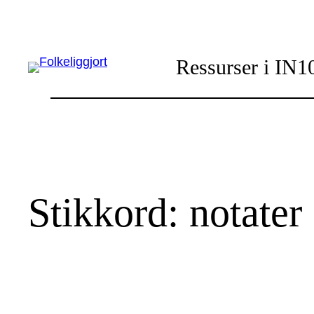
Hopp
til
innhold
Ressurser i IN1
Stikkord:
notater