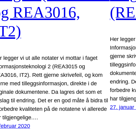
og REA3016,
(RE
T2)
Her legger 
Informasjo
gjerne skr
 legger vi ut alle notater vi mottar i faget
tilleggsinf
formasjonsteknologi 2 (REA3015 og
dokumenten
A3016, IT2). Rett gjerne skrivefeil, og kom
endring. De
erne med tilleggsinformasjon, direkte i de
forbedre k
iginale dokumentene. Da lagres det som et
har tilgje
slag til endring. Det er en god måte å bidra til
27. januar
forbedre kvaliteten på de notatene vi allerede
r tilgjengelige.…
 februar 2020