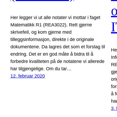
Her legger vi ut alle notater vi mottar i faget
I
Matematikk R1 (REA3022). Rett gjerne
skrivefeil, og kom gjerne med
tilleggsinformasjon, direkte i de originale
dokumentene. Da lagres det som et forslag til
Her
endring. Det er en god måte å bidra til å
In
forbedre kvaliteten på de notatene vi allerede
RE
har tilgjengelige. Om du tar…
gj
12. februar 2020
or
for
å 
ha
3.