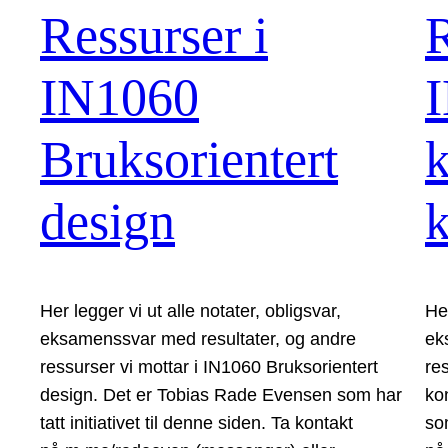
Ressurser i
R
IN1060
Bruksorientert
k
design
Her legger vi ut alle notater, obligsvar,
Her
eksamenssvar med resultater, og andre
ek
ressurser vi mottar i IN1060 Bruksorientert
re
design. Det er Tobias Rade Evensen som har
ko
tatt initiativet til denne siden. Ta kontakt
som