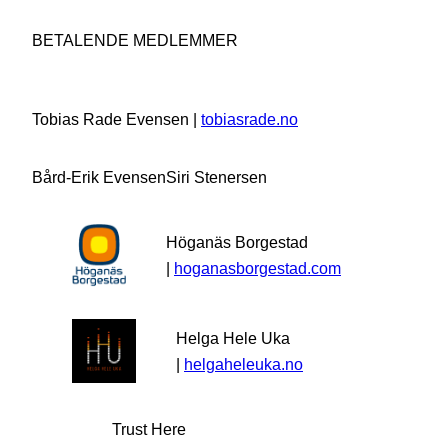
BETALENDE MEDLEMMER
Tobias Rade Evensen |
tobiasrade.no
Bård-Erik Evensen
Siri Stenersen
Höganäs Borgestad
|
hoganasborgestad.com
Helga Hele Uka
|
helgaheleuka.no
Trust Here