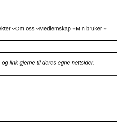
ekter
Om oss
Medlemskap
Min bruker
g link gjerne til deres egne nettsider.