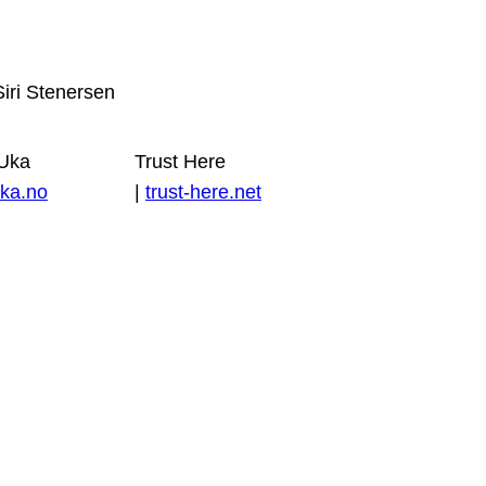
Siri Stenersen
 Uka
Trust Here
ka.no
|
trust-here.net