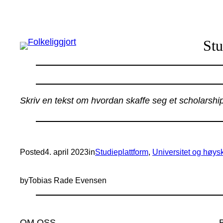
Hopp
til
innhold
Stu
Skriv en tekst om hvordan skaffe seg et scholarship
Posted
4. april 2023
in
Studieplattform
, 
Universitet og høys
by
Tobias Rade Evensen
OM OSS