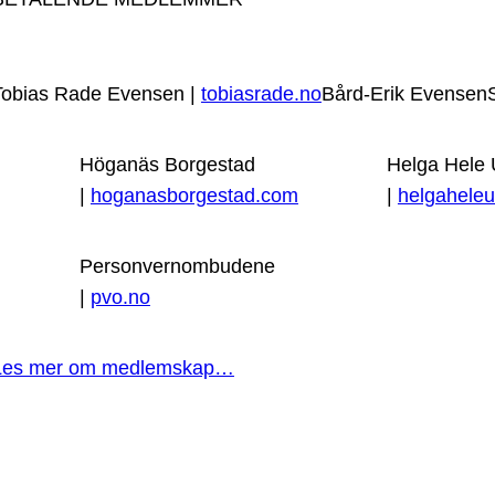
Tobias Rade Evensen |
tobiasrade.no
Bård-Erik Evensen
Höganäs Borgestad
Helga Hele
|
hoganasborgestad.com
|
helgaheleu
Personvernombudene
|
pvo.no
Les mer om medlemskap…