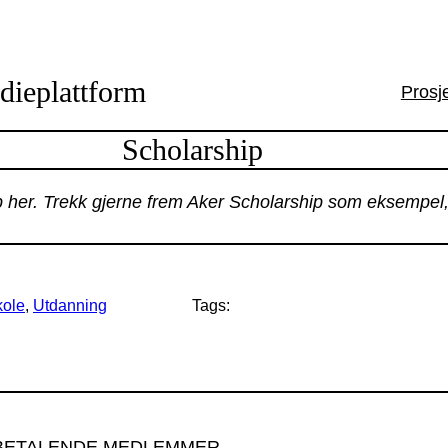
dieplattform
Prosj
Scholarship
 her. Trekk gjerne frem Aker Scholarship som eksempel, o
kole
, 
Utdanning
Tags:
BETALENDE MEDLEMMER