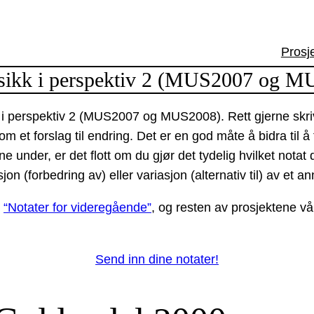
Prosj
usikk i perspektiv 2 (MUS2007 og 
ikk i perspektiv 2 (MUS2007 og MUS2008). Rett gjerne skri
m et forslag til endring. Det er en god måte å bidra til å
ne under, er det flott om du gjør det tydelig hvilket nota
n (forbedring av) eller variasjon (alternativ til) av et an
n
“Notater for videregående”
, og resten av prosjektene vå
Send inn dine notater!