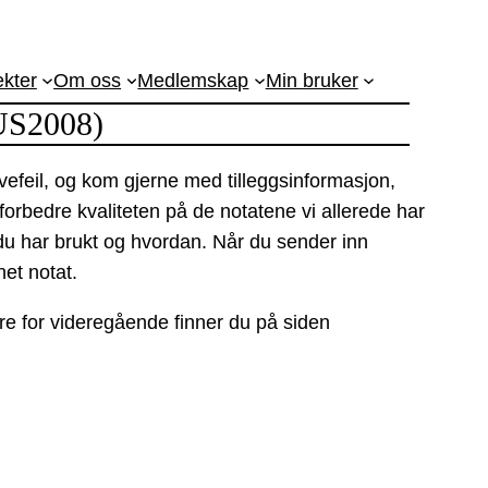
ekter
Om oss
Medlemskap
Min bruker
MUS2008)
vefeil, og kom gjerne med tilleggsinformasjon,
 forbedre kvaliteten på de notatene vi allerede har
t du har brukt og hvordan. Når du sender inn
net notat.
re for videregående finner du på siden