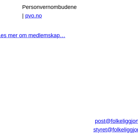
Personvernombudene
|
pvo.no
Les mer om medlemskap…
post@folkeliggjor
styret@folkeliggjo