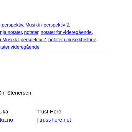
i perspektiv
, 
Musikk i perspektiv 2
, 
nja notater
, 
notater
, 
notater for videregående
, 
 i Musikk i perspektiv 2
, 
notater i musikkhistorie
, 
tater videregående
Siri Stenersen
 Uka
Trust Here
ka.no
|
trust-here.net