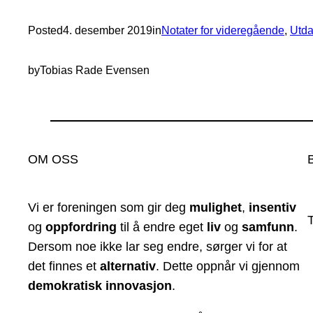
Posted
4. desember 2019
in
Notater for videregående
, 
Utda
by
Tobias Rade Evensen
OM OSS
Vi er foreningen som gir deg
mulighet
,
insentiv
og
oppfordring
til å endre eget
liv
og
samfunn
.
Dersom noe ikke lar seg endre, sørger vi for at
det finnes et
alternativ
. Dette oppnår vi gjennom
demokratisk innovasjon
.