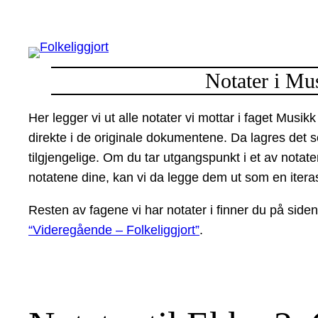
Hopp
til
innhold
Notater i M
Her legger vi ut alle notater vi mottar i faget Mus
direkte i de originale dokumentene. Da lagres det so
tilgjengelige. Om du tar utgangspunkt i et av notate
notatene dine, kan vi da legge dem ut som en iterasjo
Resten av fagene vi har notater i finner du på side
“Videregående – Folkeliggjort”
.