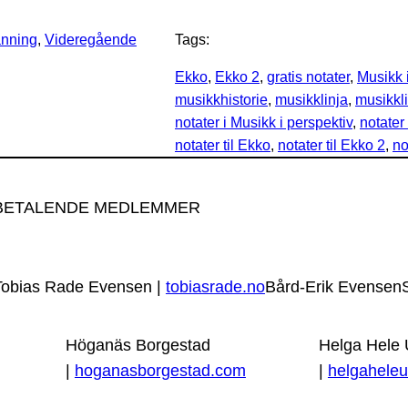
nning
, 
Videregående
Tags:
Ekko
, 
Ekko 2
, 
gratis notater
, 
Musikk 
musikkhistorie
, 
musikklinja
, 
musikkli
notater i Musikk i perspektiv
, 
notater
notater til Ekko
, 
notater til Ekko 2
, 
no
BETALENDE MEDLEMMER
Tobias Rade Evensen |
tobiasrade.no
Bård-Erik Evensen
Höganäs Borgestad
Helga Hele
|
hoganasborgestad.com
|
helgaheleu