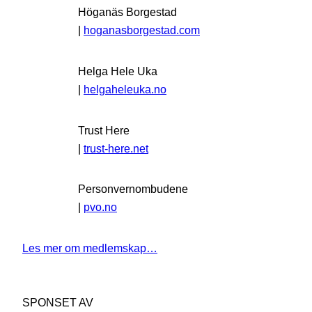
Höganäs Borgestad
|
hoganasborgestad.com
Helga Hele Uka
|
helgaheleuka.no
Trust Here
|
trust-here.net
Personvernombudene
|
pvo.no
Les mer om medlemskap…
SPONSET AV