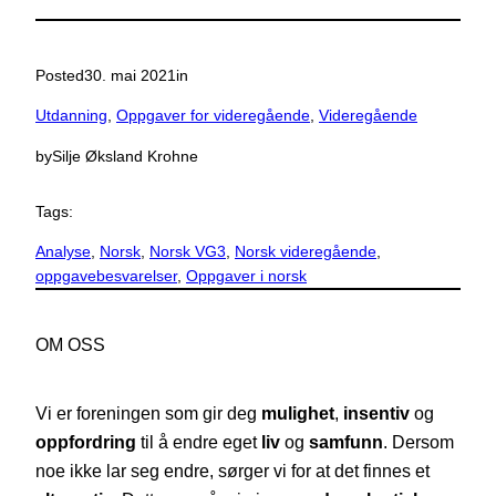
Posted
30. mai 2021
in
Utdanning
, 
Oppgaver for videregående
, 
Videregående
by
Silje Øksland Krohne
Tags:
Analyse
, 
Norsk
, 
Norsk VG3
, 
Norsk videregående
, 
oppgavebesvarelser
, 
Oppgaver i norsk
OM OSS
Vi er foreningen som gir deg
mulighet
,
insentiv
og
oppfordring
til å endre eget
liv
og
samfunn
. Dersom
noe ikke lar seg endre, sørger vi for at det finnes et