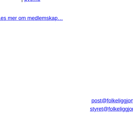
Les mer om medlemskap…
post@folkeliggjor
styret@folkeliggjo