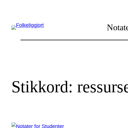
Hopp
til
innhold
Notate
Stikkord:
ressurs