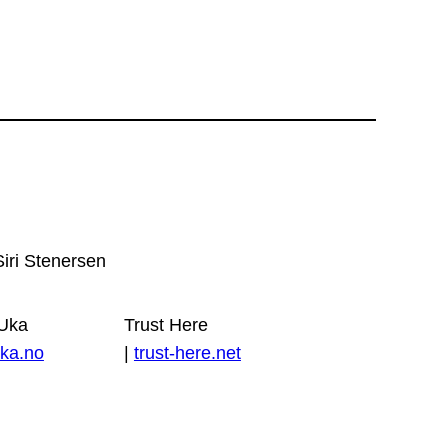
Siri Stenersen
 Uka
Trust Here
ka.no
|
trust-here.net