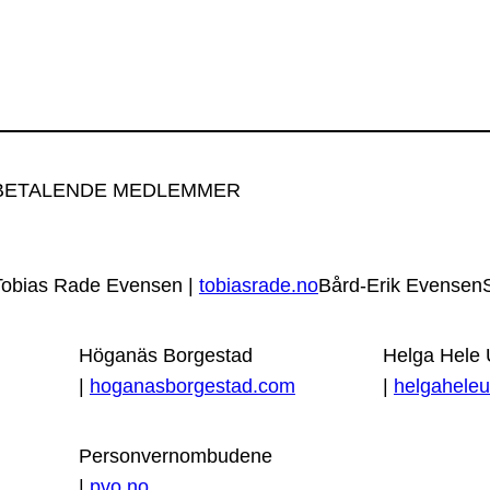
BETALENDE MEDLEMMER
Tobias Rade Evensen |
tobiasrade.no
Bård-Erik Evensen
Höganäs Borgestad
Helga Hele
|
hoganasborgestad.com
|
helgaheleu
Personvernombudene
|
pvo.no