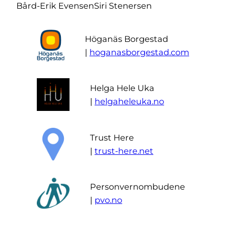
Bård-Erik Evensen
Siri Stenersen
Höganäs Borgestad
|
hoganasborgestad.com
Helga Hele Uka
|
helgaheleuka.no
Trust Here
|
trust-here.net
Personvernombudene
|
pvo.no