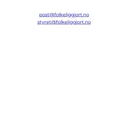
post@folkeliggjort.no
styret@folkeliggjort.no