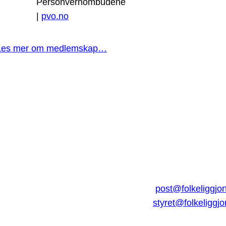
Personvernombudene
|
pvo.no
Les mer om medlemskap…
post@folkeliggjor
styret@folkeliggjo