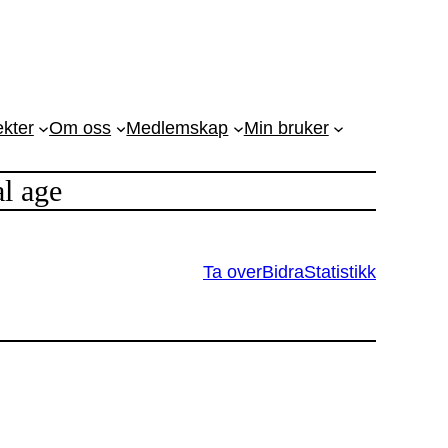
ekter
Om oss
Medlemskap
Min bruker
al age
Ta over
Bidra
Statistikk