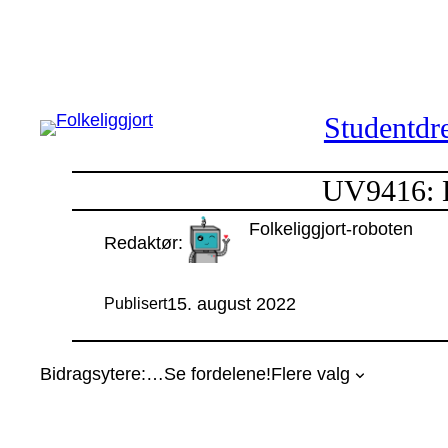
Hopp
til
innhold
Studentdre
UV9416: Le
Folkeliggjort-roboten
Redaktør:
15. august 2022
Publisert
Bidragsytere:
…
Se fordelene!
Flere valg