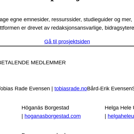
lage egne emnesider, ressurssider, studieguider og mer,
ttformen er drevet av redaksjonsansvarlige, bidragsytere
Gå til prosjektsiden
BETALENDE MEDLEMMER
Tobias Rade Evensen |
tobiasrade.no
Bård-Erik Evensen
Höganäs Borgestad
Helga Hele
|
hoganasborgestad.com
|
helgaheleu