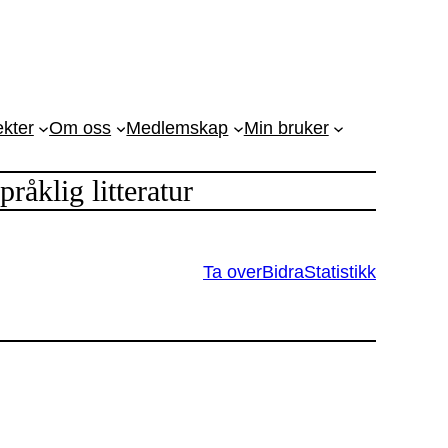
ekter
Om oss
Medlemskap
Min bruker
råklig litteratur
Ta over
Bidra
Statistikk