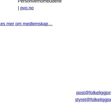
Personvernombudene
|
pvo.no
Les mer om medlemskap…
post@folkeliggjor
styret@folkeliggjo