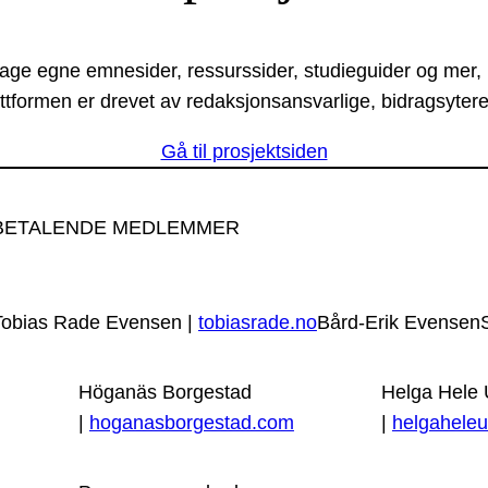
lage egne emnesider, ressurssider, studieguider og mer,
ttformen er drevet av redaksjonsansvarlige, bidragsytere
Gå til prosjektsiden
BETALENDE MEDLEMMER
Tobias Rade Evensen |
tobiasrade.no
Bård-Erik Evensen
Höganäs Borgestad
Helga Hele
|
hoganasborgestad.com
|
helgaheleu