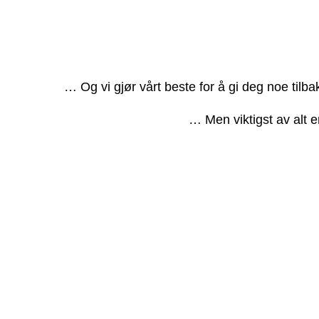
… Og vi gjør vårt beste for å gi deg noe tilb
… Men viktigst av alt e