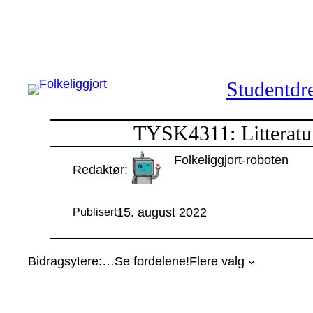
Hopp
til
innhold
Studentdre
TYSK4311: Litteratur 
Folkeliggjort-roboten
Redaktør:
15. august 2022
Publisert
Bidragsytere:
…
Se fordelene!
Flere valg