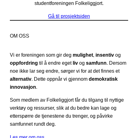
studentforeningen Folkeliggjort.
Gå til prosjektsiden
OM OSS
Vi er foreningen som gir deg
mulighet
,
insentiv
og
oppfordring
til å endre eget
liv
og
samfunn
. Dersom
noe ikke lar seg endre, sørger vi for at det finnes et
alternativ
. Dette oppnår vi gjennom
demokratisk
innovasjon
.
Som medlem av Folkeliggjort får du tilgang til nyttige
verktøy og ressurser, slik at du bedre kan lage og
etterspørre de tjenestene du trenger, og påvirke
samfunnet rundt deg.
Les mer om oss…