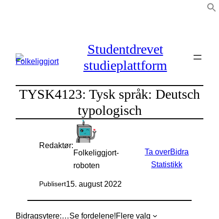
Hopp
til
innhold
Studentdrevet
studieplattform
TYSK4123: Tysk språk: Deutsch
typologisch
Redaktør:
Ta over
Bidra
Folkeliggjort-
Statistikk
roboten
15. august 2022
Publisert
Bidragsytere:
…
Se fordelene!
Flere valg