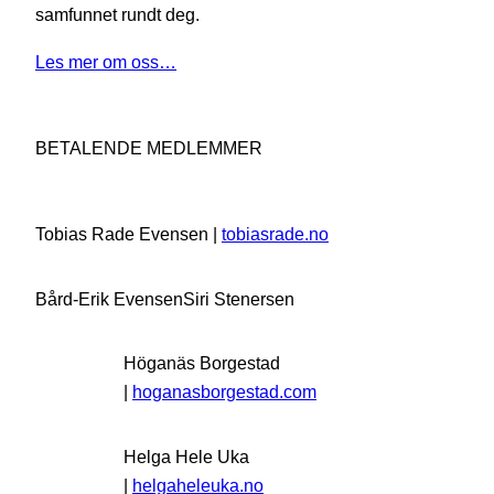
samfunnet rundt deg.
Les mer om oss…
BETALENDE MEDLEMMER
Tobias Rade Evensen |
tobiasrade.no
Bård-Erik Evensen
Siri Stenersen
Höganäs Borgestad
|
hoganasborgestad.com
Helga Hele Uka
|
helgaheleuka.no