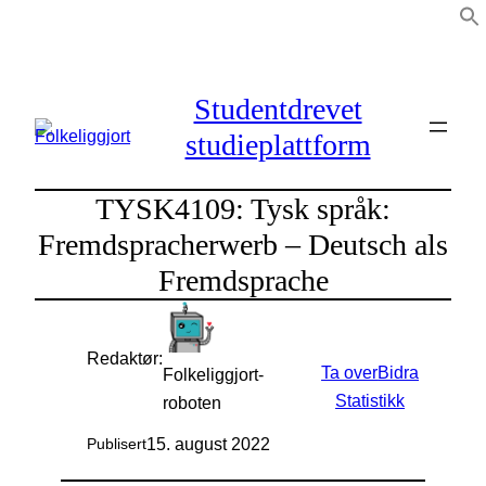
Hopp
til
innhold
Studentdrevet
studieplattform
TYSK4109: Tysk språk:
Fremdspracherwerb – Deutsch als
Fremdsprache
Redaktør:
Ta over
Bidra
Folkeliggjort-
Statistikk
roboten
15. august 2022
Publisert