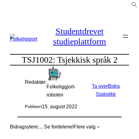
Hopp
til
innhold
Studentdrevet
studieplattform
TSJ1002: Tsjekkisk språk 2
Redaktør:
Ta over
Bidra
Folkeliggjort-
Statistikk
roboten
15. august 2022
Publisert
Bidragsytere:
…
Se fordelene!
Flere valg