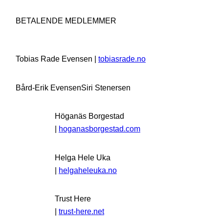
BETALENDE MEDLEMMER
Tobias Rade Evensen |
tobiasrade.no
Bård-Erik Evensen
Siri Stenersen
Höganäs Borgestad
|
hoganasborgestad.com
Helga Hele Uka
|
helgaheleuka.no
Trust Here
|
trust-here.net