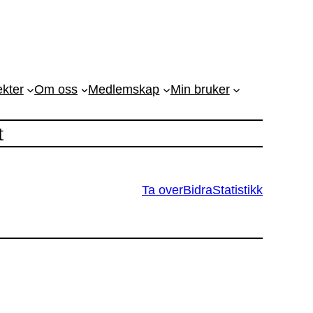
ekter
Om oss
Medlemskap
Min bruker
t
Ta over
Bidra
Statistikk