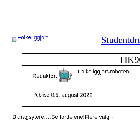
Hopp
til
innhold
Studentdre
TIK90
Folkeliggjort-roboten
Redaktør:
15. august 2022
Publisert
Bidragsytere:
…
Se fordelene!
Flere valg