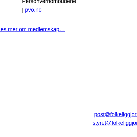
Personvernombudene
|
pvo.no
Les mer om medlemskap…
post@folkeliggjor
styret@folkeliggjo