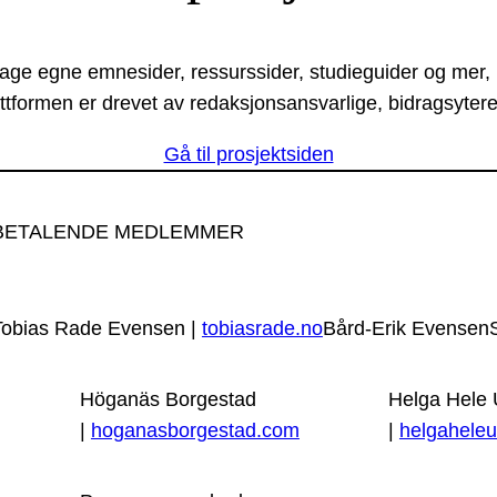
lage egne emnesider, ressurssider, studieguider og mer,
ttformen er drevet av redaksjonsansvarlige, bidragsytere
Gå til prosjektsiden
BETALENDE MEDLEMMER
Tobias Rade Evensen |
tobiasrade.no
Bård-Erik Evensen
Höganäs Borgestad
Helga Hele
|
hoganasborgestad.com
|
helgaheleu