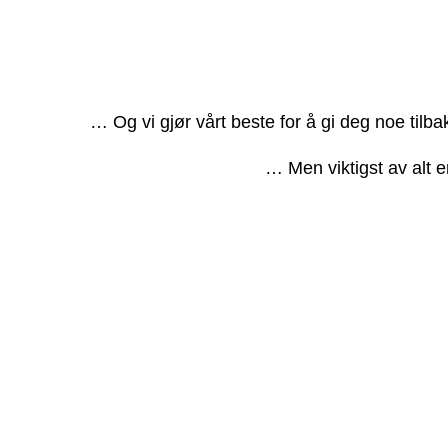
… Og vi gjør vårt beste for å gi deg noe tilb
… Men viktigst av alt e