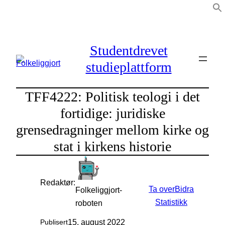
Hopp
til
innhold
Studentdrevet
studieplattform
TFF4222: Politisk teologi i det
fortidige: juridiske
grensedragninger mellom kirke og
stat i kirkens historie
Redaktør:
Ta over
Bidra
Folkeliggjort-
Statistikk
roboten
15. august 2022
Publisert