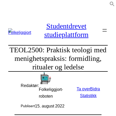
Hopp
til
innhold
Studentdrevet
studieplattform
TEOL2500: Praktisk teologi med
menighetspraksis: formidling,
ritualer og ledelse
Redaktør:
Ta over
Bidra
Folkeliggjort-
Statistikk
roboten
15. august 2022
Publisert