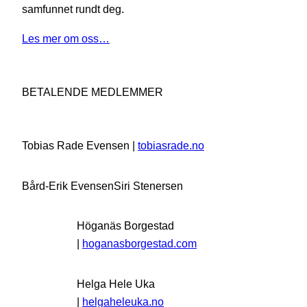
samfunnet rundt deg.
Les mer om oss…
BETALENDE MEDLEMMER
Tobias Rade Evensen |
tobiasrade.no
Bård-Erik Evensen
Siri Stenersen
Höganäs Borgestad
|
hoganasborgestad.com
Helga Hele Uka
|
helgaheleuka.no