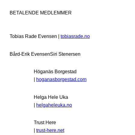
BETALENDE MEDLEMMER
Tobias Rade Evensen |
tobiasrade.no
Bård-Erik Evensen
Siri Stenersen
Höganäs Borgestad
|
hoganasborgestad.com
Helga Hele Uka
|
helgaheleuka.no
Trust Here
|
trust-here.net