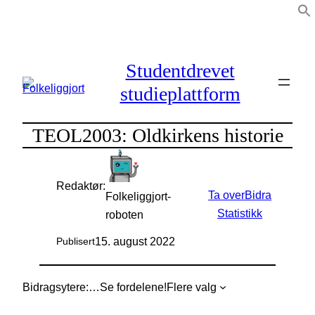
Hopp
til
innhold
Studentdrevet
studieplattform
TEOL2003: Oldkirkens historie
Redaktør:
Ta over
Bidra
Folkeliggjort-
Statistikk
roboten
15. august 2022
Publisert
Bidragsytere:
…
Se fordelene!
Flere valg