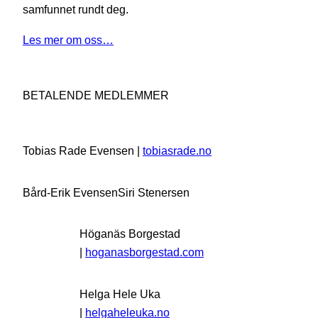
samfunnet rundt deg.
Les mer om oss…
BETALENDE MEDLEMMER
Tobias Rade Evensen |
tobiasrade.no
Bård-Erik Evensen
Siri Stenersen
Höganäs Borgestad
|
hoganasborgestad.com
Helga Hele Uka
|
helgaheleuka.no