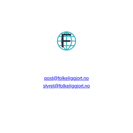
post@folkeliggjort.no
styret@folkeliggjort.no