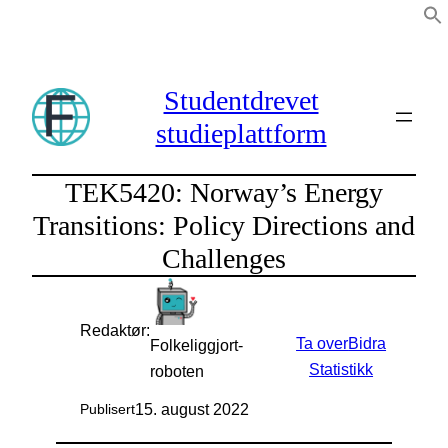
Hopp
til
innhold
Studentdrevet
studieplattform
TEK5420: Norway’s Energy
Transitions: Policy Directions and
Challenges
Redaktør:
Ta over
Bidra
Folkeliggjort-
Statistikk
roboten
15. august 2022
Publisert