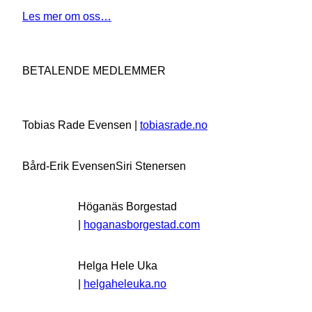
Les mer om oss…
BETALENDE MEDLEMMER
Tobias Rade Evensen |
tobiasrade.no
Bård-Erik Evensen
Siri Stenersen
Höganäs Borgestad
|
hoganasborgestad.com
Helga Hele Uka
|
helgaheleuka.no