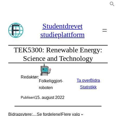
Hopp
til
innhold
Studentdrevet
studieplattform
TEK5300: Renewable Energy:
Science and Technology
Redaktør:
Ta over
Bidra
Folkeliggjort-
Statistikk
roboten
15. august 2022
Publisert
Bidragsytere:
…
Se fordelene!
Flere valg