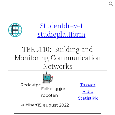
Hopp
til
innhold
Studentdrevet
studieplattform
TEK5110: Building and
Monitoring Communication
Networks
Ta over
Redaktør:
Folkeliggjort-
Bidra
roboten
Statistikk
15. august 2022
Publisert