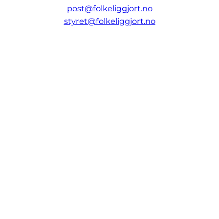
post@folkeliggjort.no
styret@folkeliggjort.no