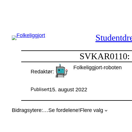
Hopp
til
innhold
Studentdre
SVKAR0110: Ko
Folkeliggjort-roboten
Redaktør:
15. august 2022
Publisert
Bidragsytere:
…
Se fordelene!
Flere valg