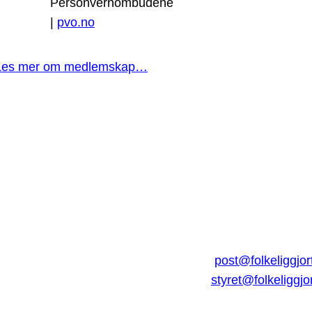
Personvernombudene
|
pvo.no
Les mer om medlemskap…
post@folkeliggjor
styret@folkeliggjo