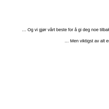
… Og vi gjør vårt beste for å gi deg noe tilb
… Men viktigst av alt e