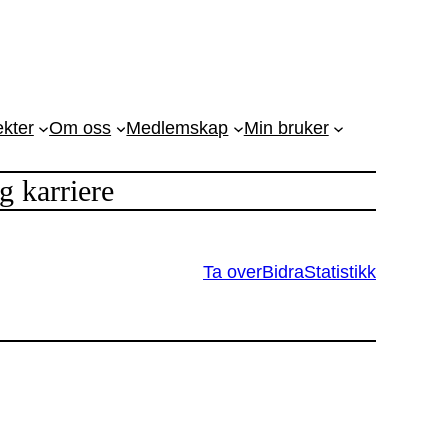
ekter
Om oss
Medlemskap
Min bruker
 karriere
Ta over
Bidra
Statistikk