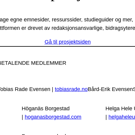
lage egne emnesider, ressurssider, studieguider og mer,
ttformen er drevet av redaksjonsansvarlige, bidragsytere
Gå til prosjektsiden
BETALENDE MEDLEMMER
Tobias Rade Evensen |
tobiasrade.no
Bård-Erik Evensen
Höganäs Borgestad
Helga Hele
|
hoganasborgestad.com
|
helgaheleu