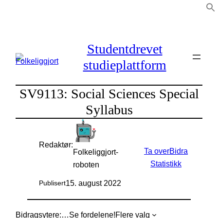
Hopp
til
innhold
Studentdrevet
studieplattform
SV9113: Social Sciences Special
Syllabus
Redaktør:
Ta over
Bidra
Folkeliggjort-
Statistikk
roboten
15. august 2022
Publisert
Bidragsytere:
…
Se fordelene!
Flere valg