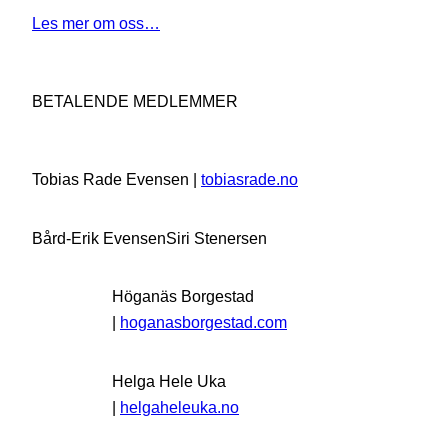
Les mer om oss…
BETALENDE MEDLEMMER
Tobias Rade Evensen |
tobiasrade.no
Bård-Erik Evensen
Siri Stenersen
Höganäs Borgestad
|
hoganasborgestad.com
Helga Hele Uka
|
helgaheleuka.no