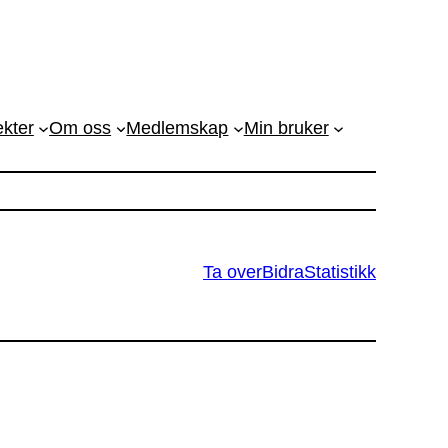
ekter
Om oss
Medlemskap
Min bruker
Ta over
Bidra
Statistikk