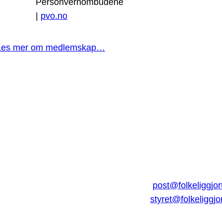
Personvernombudene
|
pvo.no
Les mer om medlemskap…
post@folkeliggjor
styret@folkeliggjo