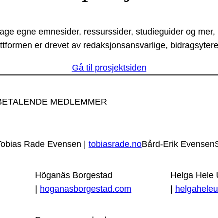
lage egne emnesider, ressurssider, studieguider og mer,
ttformen er drevet av redaksjonsansvarlige, bidragsytere
Gå til prosjektsiden
BETALENDE MEDLEMMER
Tobias Rade Evensen |
tobiasrade.no
Bård-Erik Evensen
Höganäs Borgestad
Helga Hele
|
hoganasborgestad.com
|
helgaheleu