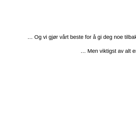
… Og vi gjør vårt beste for å gi deg noe tilb
… Men viktigst av alt e