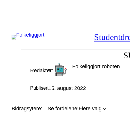
Hopp
til
innhold
Studentdre
S
Folkeliggjort-roboten
Redaktør:
15. august 2022
Publisert
Bidragsytere:
…
Se fordelene!
Flere valg