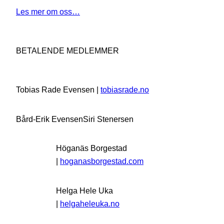
Les mer om oss…
BETALENDE MEDLEMMER
Tobias Rade Evensen |
tobiasrade.no
Bård-Erik Evensen
Siri Stenersen
Höganäs Borgestad
|
hoganasborgestad.com
Helga Hele Uka
|
helgaheleuka.no