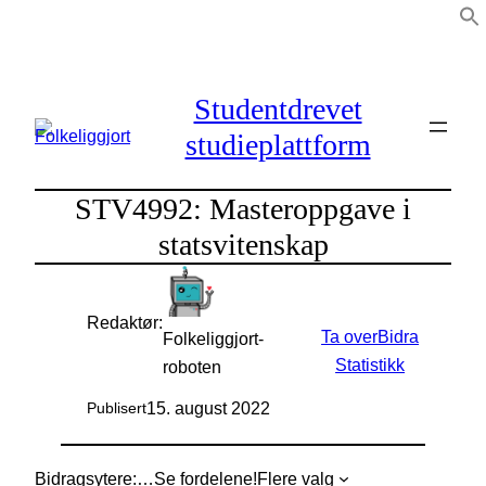
Hopp
til
innhold
Studentdrevet
studieplattform
STV4992: Masteroppgave i
statsvitenskap
Redaktør:
Ta over
Bidra
Folkeliggjort-
Statistikk
roboten
15. august 2022
Publisert
Bidragsytere:
…
Se fordelene!
Flere valg