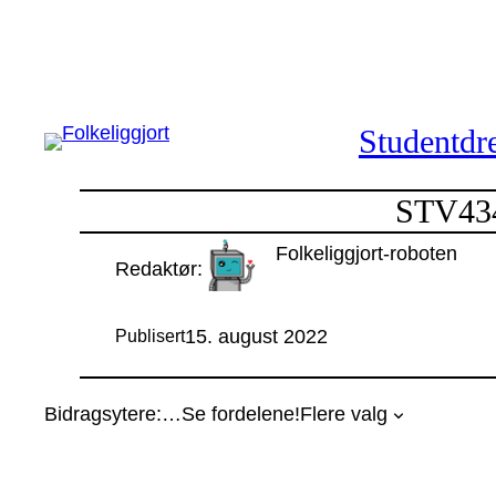
Hopp
til
innhold
Studentdre
STV434
Folkeliggjort-roboten
Redaktør:
15. august 2022
Publisert
Bidragsytere:
…
Se fordelene!
Flere valg