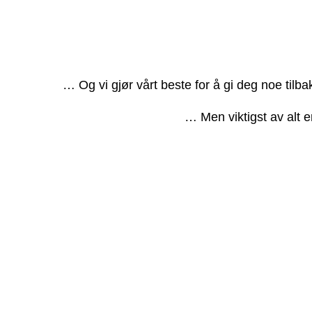
… Og vi gjør vårt beste for å gi deg noe tilb
… Men viktigst av alt e