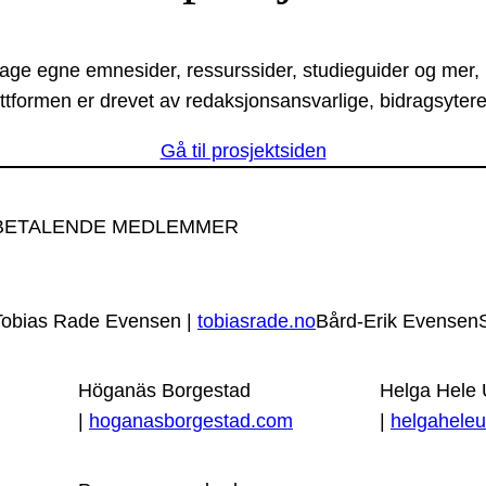
lage egne emnesider, ressurssider, studieguider og mer,
ttformen er drevet av redaksjonsansvarlige, bidragsytere
Gå til prosjektsiden
BETALENDE MEDLEMMER
Tobias Rade Evensen |
tobiasrade.no
Bård-Erik Evensen
Höganäs Borgestad
Helga Hele
|
hoganasborgestad.com
|
helgaheleu