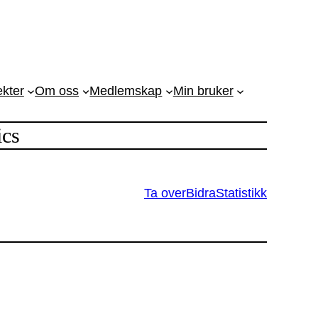
ekter
Om oss
Medlemskap
Min bruker
ics
Ta over
Bidra
Statistikk