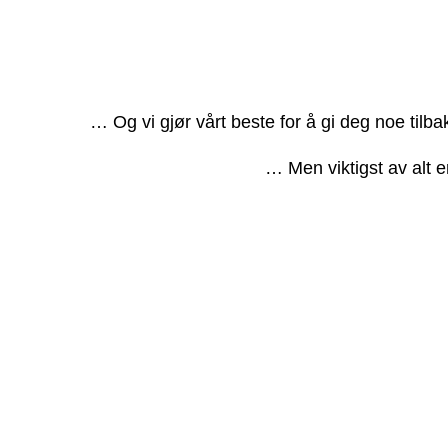
… Og vi gjør vårt beste for å gi deg noe tilb
… Men viktigst av alt e