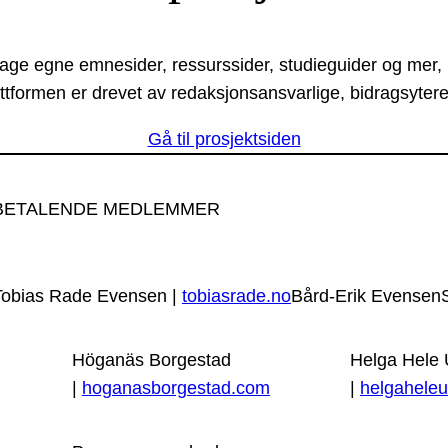
lage egne emnesider, ressurssider, studieguider og mer,
ttformen er drevet av redaksjonsansvarlige, bidragsytere
Gå til prosjektsiden
BETALENDE MEDLEMMER
Tobias Rade Evensen |
tobiasrade.no
Bård-Erik Evensen
Höganäs Borgestad
Helga Hele
|
hoganasborgestad.com
|
helgaheleu