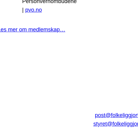
Personvernombudene
|
pvo.no
Les mer om medlemskap…
post@folkeliggjor
styret@folkeliggjo