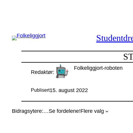
Hopp
til
innhold
Studentdre
ST
Folkeliggjort-roboten
Redaktør:
15. august 2022
Publisert
Bidragsytere:
…
Se fordelene!
Flere valg