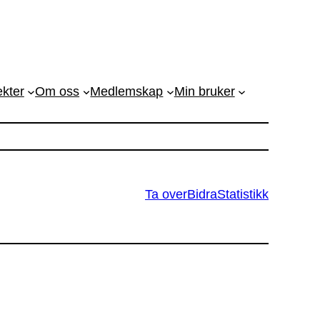
ekter
Om oss
Medlemskap
Min bruker
Ta over
Bidra
Statistikk