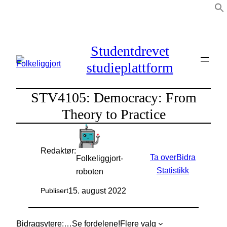
Hopp
til
innhold
Studentdrevet
studieplattform
STV4105: Democracy: From
Theory to Practice
Redaktør:
Ta over
Bidra
Folkeliggjort-
Statistikk
roboten
15. august 2022
Publisert
Bidragsytere:
…
Se fordelene!
Flere valg