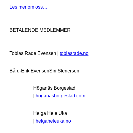
Les mer om oss…
BETALENDE MEDLEMMER
Tobias Rade Evensen |
tobiasrade.no
Bård-Erik Evensen
Siri Stenersen
Höganäs Borgestad
|
hoganasborgestad.com
Helga Hele Uka
|
helgaheleuka.no