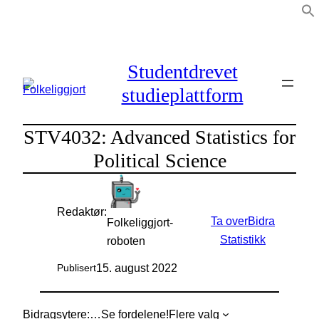
Hopp
til
innhold
Studentdrevet
studieplattform
STV4032: Advanced Statistics for
Political Science
Redaktør:
Ta over
Bidra
Folkeliggjort-
Statistikk
roboten
15. august 2022
Publisert
Bidragsytere:
…
Se fordelene!
Flere valg