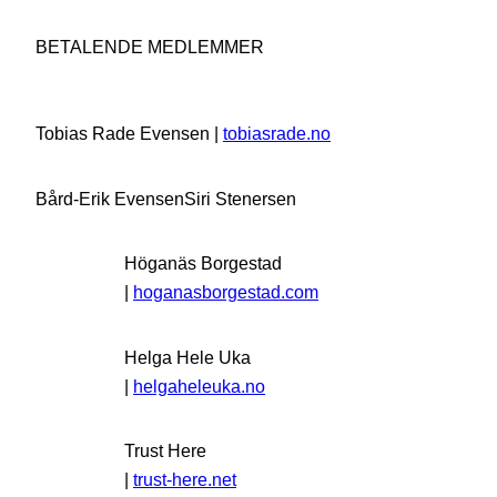
BETALENDE MEDLEMMER
Tobias Rade Evensen |
tobiasrade.no
Bård-Erik Evensen
Siri Stenersen
Höganäs Borgestad
|
hoganasborgestad.com
Helga Hele Uka
|
helgaheleuka.no
Trust Here
|
trust-here.net