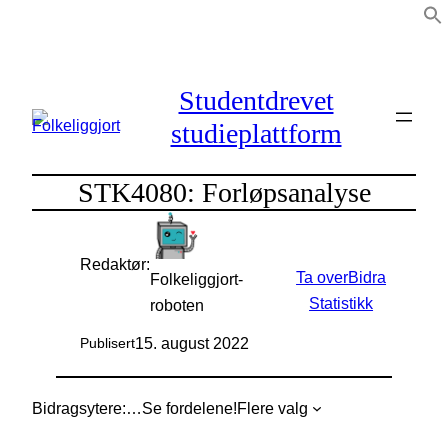
Hopp
til
innhold
Studentdrevet
studieplattform
STK4080: Forløpsanalyse
Redaktør:
Ta over
Bidra
Folkeliggjort-
Statistikk
roboten
15. august 2022
Publisert
Bidragsytere:
…
Se fordelene!
Flere valg