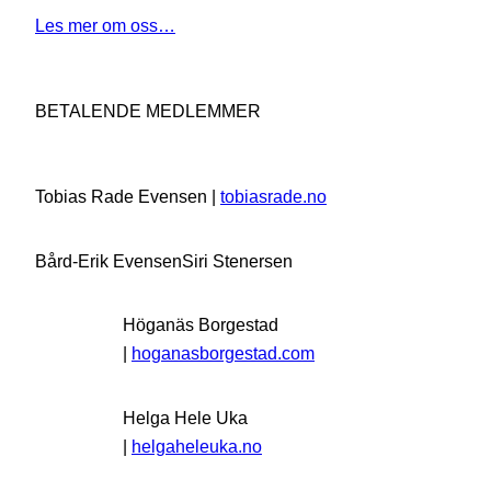
Les mer om oss…
BETALENDE MEDLEMMER
Tobias Rade Evensen |
tobiasrade.no
Bård-Erik Evensen
Siri Stenersen
Höganäs Borgestad
|
hoganasborgestad.com
Helga Hele Uka
|
helgaheleuka.no