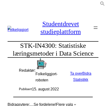
Hopp
til
innhold
Studentdrevet
studieplattform
STK-IN4300: Statistiske
læringsmetoder i Data Science
Redaktør:
Ta over
Bidra
Folkeliggjort-
Statistikk
roboten
15. august 2022
Publisert
Bidragsytere:
…
Se fordelene!
Flere valg