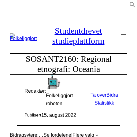
Hopp
til
innhold
Studentdrevet
studieplattform
SOSANT2160: Regional
etnografi: Oceania
Redaktør:
Ta over
Bidra
Folkeliggjort-
Statistikk
roboten
15. august 2022
Publisert
Bidragsytere:
…
Se fordelene!
Flere valg