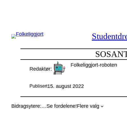
Hopp
til
innhold
Studentdre
SOSANT21
Folkeliggjort-roboten
Redaktør:
15. august 2022
Publisert
Bidragsytere:
…
Se fordelene!
Flere valg