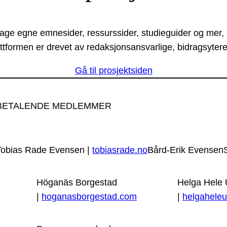
lage egne emnesider, ressurssider, studieguider og mer,
ttformen er drevet av redaksjonsansvarlige, bidragsytere
Gå til prosjektsiden
BETALENDE MEDLEMMER
Tobias Rade Evensen |
tobiasrade.no
Bård-Erik Evensen
Höganäs Borgestad
Helga Hele
|
hoganasborgestad.com
|
helgaheleu