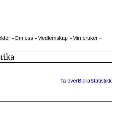
ekter
Om oss
Medlemskap
Min bruker
rika
Ta over
Bidra
Statistikk