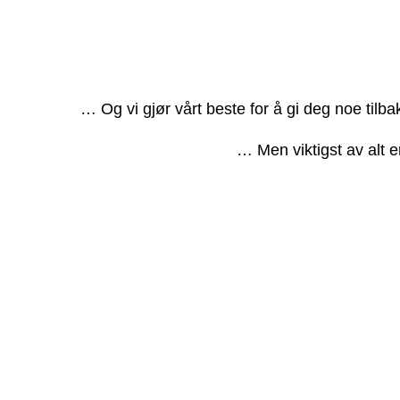
… Og vi gjør vårt beste for å gi deg noe tilb
… Men viktigst av alt e