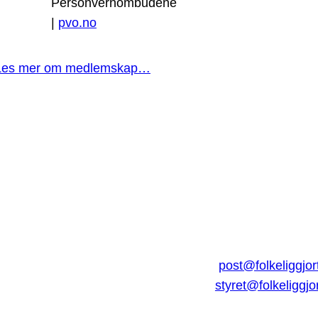
Personvernombudene
|
pvo.no
Les mer om medlemskap…
post@folkeliggjor
styret@folkeliggjo