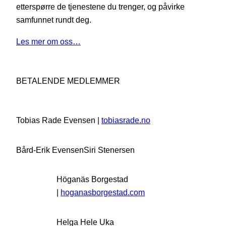
etterspørre de tjenestene du trenger, og påvirke
samfunnet rundt deg.
Les mer om oss…
BETALENDE MEDLEMMER
Tobias Rade Evensen |
tobiasrade.no
Bård-Erik Evensen
Siri Stenersen
Höganäs Borgestad
|
hoganasborgestad.com
Helga Hele Uka