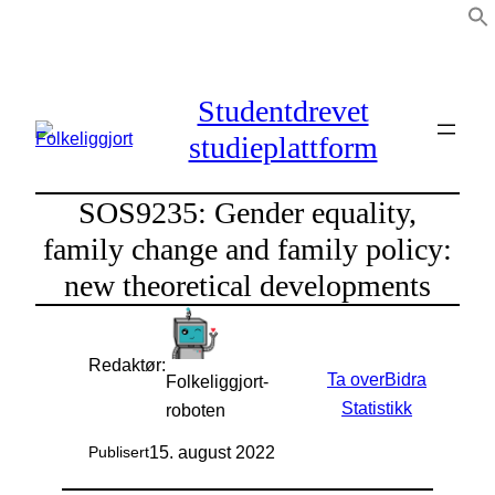
Hopp
til
innhold
Studentdrevet
studieplattform
SOS9235: Gender equality,
family change and family policy:
new theoretical developments
Redaktør:
Ta over
Bidra
Folkeliggjort-
Statistikk
roboten
15. august 2022
Publisert