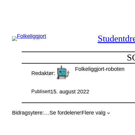
Hopp
til
innhold
Studentdre
SO
Folkeliggjort-roboten
Redaktør:
15. august 2022
Publisert
Bidragsytere:
…
Se fordelene!
Flere valg