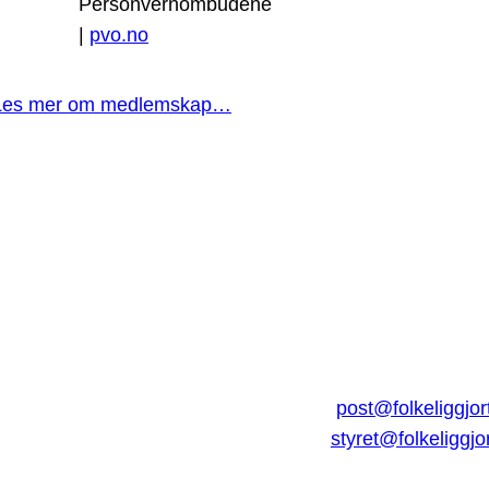
Personvernombudene
|
pvo.no
Les mer om medlemskap…
post@folkeliggjor
styret@folkeliggjo