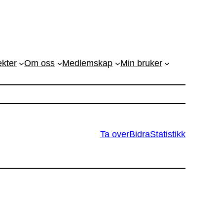
ekter
Om oss
Medlemskap
Min bruker
Ta over
Bidra
Statistikk