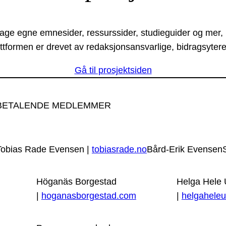
lage egne emnesider, ressurssider, studieguider og mer,
ttformen er drevet av redaksjonsansvarlige, bidragsytere
Gå til prosjektsiden
BETALENDE MEDLEMMER
Tobias Rade Evensen |
tobiasrade.no
Bård-Erik Evensen
Höganäs Borgestad
Helga Hele
|
hoganasborgestad.com
|
helgaheleu