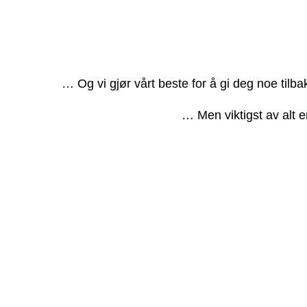
… Og vi gjør vårt beste for å gi deg noe tilb
… Men viktigst av alt e