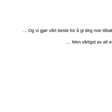
… Og vi gjør vårt beste for å gi deg noe tilb
… Men viktigst av alt e