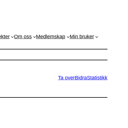
ekter
Om oss
Medlemskap
Min bruker
Ta over
Bidra
Statistikk