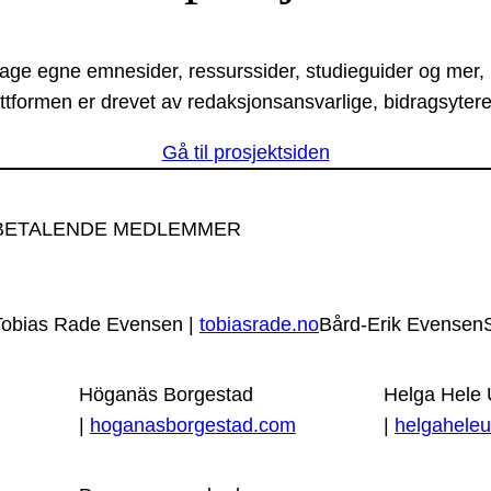
lage egne emnesider, ressurssider, studieguider og mer,
ttformen er drevet av redaksjonsansvarlige, bidragsytere
Gå til prosjektsiden
BETALENDE MEDLEMMER
Tobias Rade Evensen |
tobiasrade.no
Bård-Erik Evensen
Höganäs Borgestad
Helga Hele
|
hoganasborgestad.com
|
helgaheleu