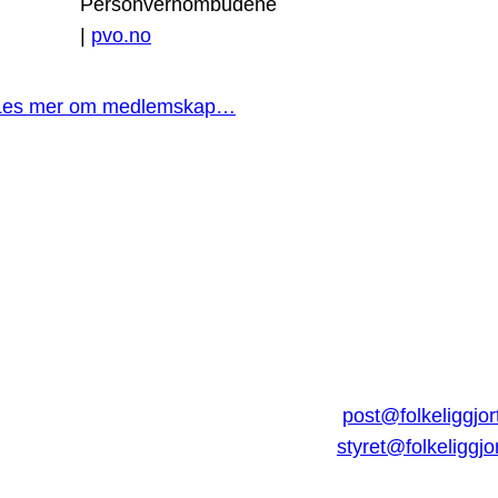
Personvernombudene
|
pvo.no
Les mer om medlemskap…
post@folkeliggjor
styret@folkeliggjo