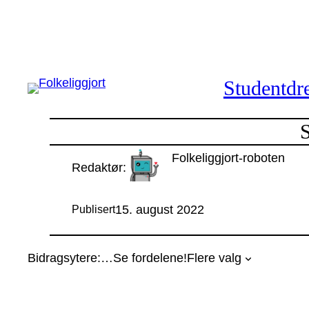
Hopp
til
innhold
Studentdre
Folkeliggjort-roboten
Redaktør:
15. august 2022
Publisert
Bidragsytere:
…
Se fordelene!
Flere valg