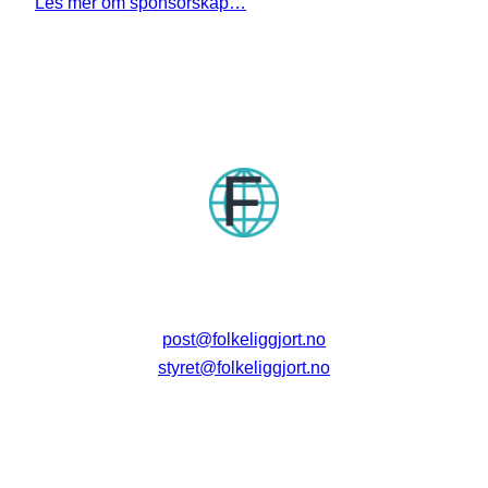
Les mer om sponsorskap…
post@folkeliggjort.no
styret@folkeliggjort.no