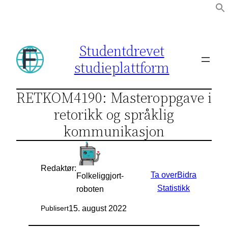
Hopp
til
innhold
Studentdrevet
studieplattform
RETKOM4190: Masteroppgave i
retorikk og språklig
kommunikasjon
Redaktør:
Ta over
Bidra
Folkeliggjort-
Statistikk
roboten
15. august 2022
Publisert