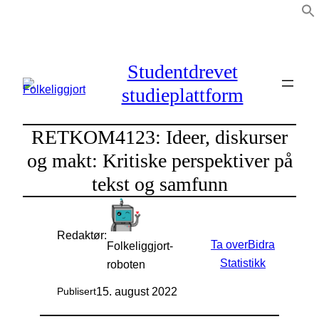
Hopp
til
innhold
Studentdrevet
studieplattform
RETKOM4123: Ideer, diskurser
og makt: Kritiske perspektiver på
tekst og samfunn
Redaktør:
Ta over
Bidra
Folkeliggjort-
Statistikk
roboten
15. august 2022
Publisert