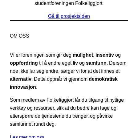
studentforeningen Folkeliggjort.
Gå til prosjektsiden
OM OSS
Vi er foreningen som gir deg
mulighet
,
insentiv
og
oppfordring
til å endre eget
liv
og
samfunn
. Dersom
noe ikke lar seg endre, sørger vi for at det finnes et
alternativ
. Dette oppnår vi gjennom
demokratisk
innovasjon
.
Som medlem av Folkeliggjort får du tilgang til nyttige
verktøy og ressurser, slik at du bedre kan lage og
etterspørre de tjenestene du trenger, og påvirke
samfunnet rundt deg.
Les mer om oss…