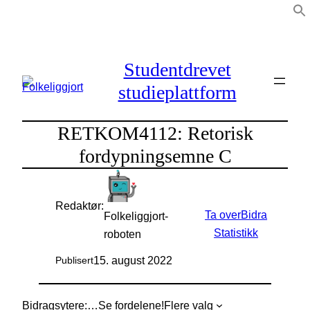
Hopp
til
innhold
Studentdrevet
studieplattform
RETKOM4112: Retorisk
fordypningsemne C
Redaktør:
Ta over
Bidra
Folkeliggjort-
Statistikk
roboten
15. august 2022
Publisert
Bidragsytere:
…
Se fordelene!
Flere valg