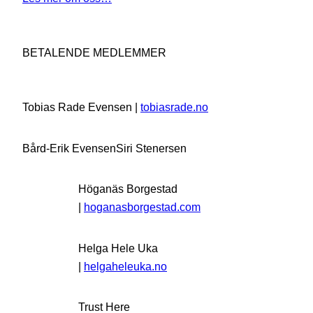
BETALENDE MEDLEMMER
Tobias Rade Evensen |
tobiasrade.no
Bård-Erik Evensen
Siri Stenersen
Höganäs Borgestad
|
hoganasborgestad.com
Helga Hele Uka
|
helgaheleuka.no
Trust Here