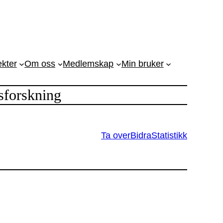
ekter
Om oss
Medlemskap
Min bruker
forskning
Ta over
Bidra
Statistikk