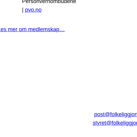
Personvernombudene
|
pvo.no
Les mer om medlemskap…
post@folkeliggjor
styret@folkeliggjo