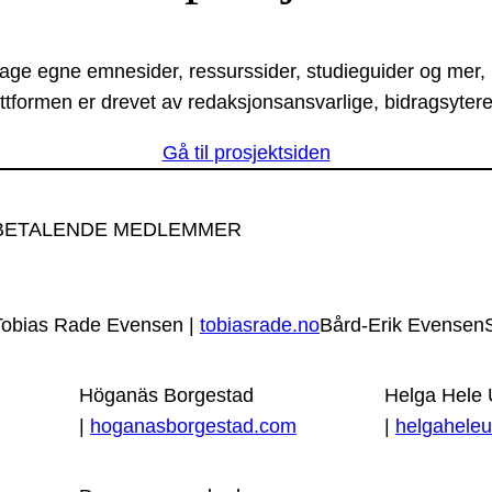
lage egne emnesider, ressurssider, studieguider og mer,
ttformen er drevet av redaksjonsansvarlige, bidragsytere
Gå til prosjektsiden
BETALENDE MEDLEMMER
Tobias Rade Evensen |
tobiasrade.no
Bård-Erik Evensen
Höganäs Borgestad
Helga Hele
|
hoganasborgestad.com
|
helgaheleu