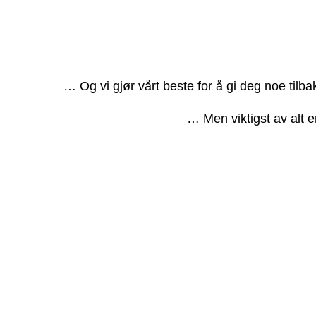
… Og vi gjør vårt beste for å gi deg noe tilb
… Men viktigst av alt e