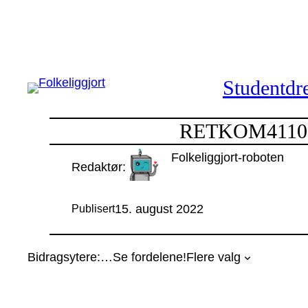
Hopp
til
innhold
Studentdre
RETKOM4110: M
Folkeliggjort-roboten
Redaktør:
15. august 2022
Publisert
Bidragsytere:
…
Se fordelene!
Flere valg