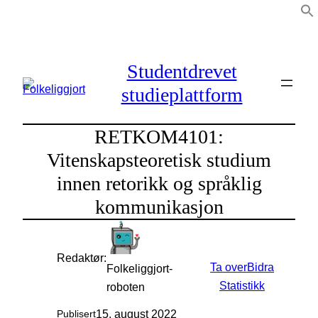
Hopp
til
innhold
Studentdrevet
studieplattform
RETKOM4101:
Vitenskapsteoretisk studium
innen retorikk og språklig
kommunikasjon
Redaktør:
Ta over
Bidra
Folkeliggjort-
Statistikk
roboten
15. august 2022
Publisert