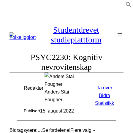
Hopp
til
innhold
Studentdrevet
studieplattform
PSYC2230: Kognitiv
nevrovitenskap
Ta over
Redaktør:
Anders Stai
Bidra
Fougner
Statistikk
15. august 2022
Publisert
Bidragsytere:
…
Se fordelene!
Flere valg