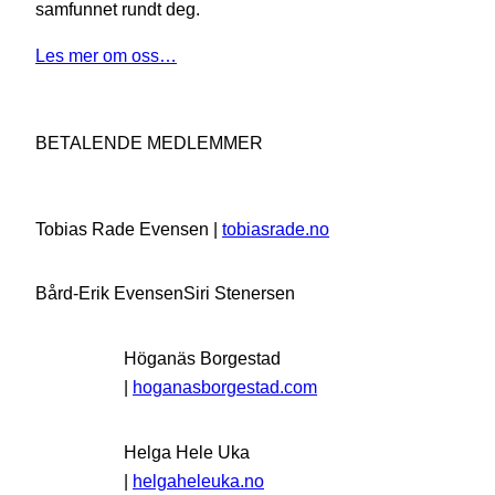
samfunnet rundt deg.
Les mer om oss…
BETALENDE MEDLEMMER
Tobias Rade Evensen |
tobiasrade.no
Bård-Erik Evensen
Siri Stenersen
Höganäs Borgestad
|
hoganasborgestad.com
Helga Hele Uka
|
helgaheleuka.no