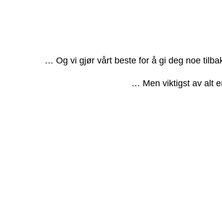
… Og vi gjør vårt beste for å gi deg noe tilb
… Men viktigst av alt e