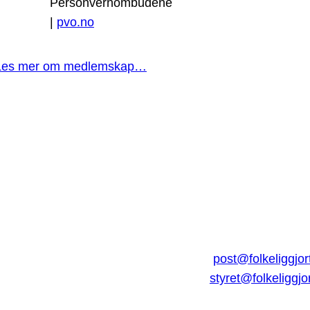
Personvernombudene
|
pvo.no
Les mer om medlemskap…
post@folkeliggjor
styret@folkeliggjo