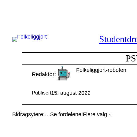
Hopp
til
innhold
Studentdre
PS
Folkeliggjort-roboten
Redaktør:
15. august 2022
Publisert
Bidragsytere:
…
Se fordelene!
Flere valg