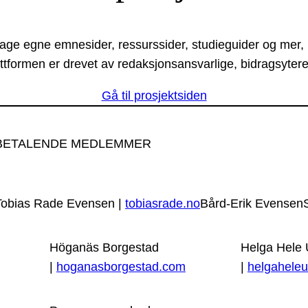
lage egne emnesider, ressurssider, studieguider og mer,
ttformen er drevet av redaksjonsansvarlige, bidragsytere
Gå til prosjektsiden
BETALENDE MEDLEMMER
Tobias Rade Evensen |
tobiasrade.no
Bård-Erik Evensen
Höganäs Borgestad
Helga Hele
|
hoganasborgestad.com
|
helgaheleu