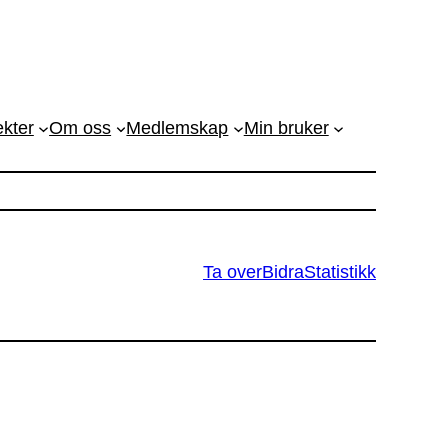
ekter
Om oss
Medlemskap
Min bruker
Ta over
Bidra
Statistikk