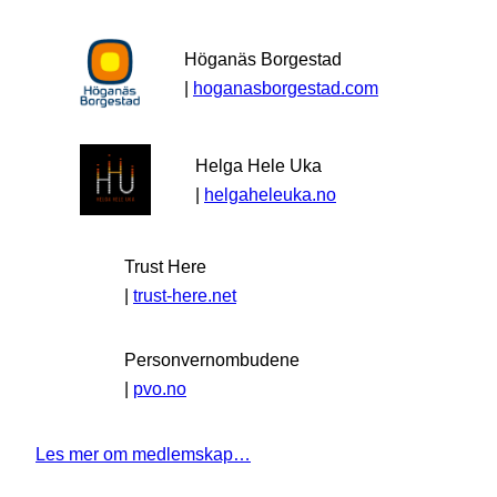
Höganäs Borgestad
|
hoganasborgestad.com
Helga Hele Uka
|
helgaheleuka.no
Trust Here
|
trust-here.net
Personvernombudene
|
pvo.no
Les mer om medlemskap…