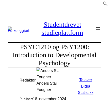
Hopp
til
innhold
Studentdrevet
studieplattform
PSYC1210 og PSY1200:
Introduction to Developmental
Psychology
Ta over
Redaktør:
Anders Stai
Bidra
Fougner
Statistikk
18. november 2024
Publisert