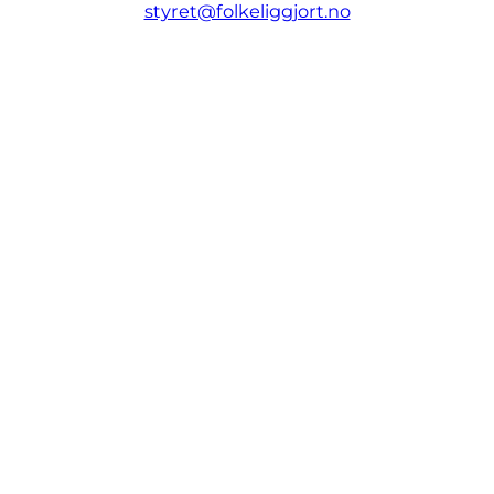
styret@folkeliggjort.no