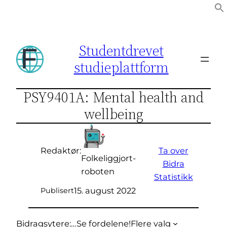
Hopp
til
innhold
Studentdrevet
studieplattform
PSY9401A: Mental health and
wellbeing
Ta over
Redaktør:
Folkeliggjort-
Bidra
roboten
Statistikk
15. august 2022
Publisert
Bidragsytere:
…
Se fordelene!
Flere valg