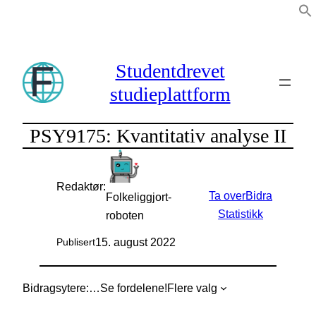
Hopp
til
innhold
Studentdrevet
studieplattform
PSY9175: Kvantitativ analyse II
Redaktør:
Ta over
Bidra
Folkeliggjort-
Statistikk
roboten
15. august 2022
Publisert
Bidragsytere:
…
Se fordelene!
Flere valg