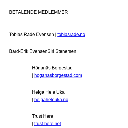
BETALENDE MEDLEMMER
Tobias Rade Evensen |
tobiasrade.no
Bård-Erik Evensen
Siri Stenersen
Höganäs Borgestad
|
hoganasborgestad.com
Helga Hele Uka
|
helgaheleuka.no
Trust Here
|
trust-here.net