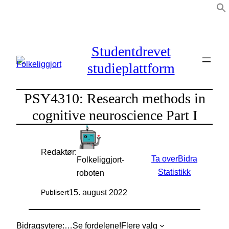
Hopp
til
innhold
Studentdrevet
studieplattform
PSY4310: Research methods in
cognitive neuroscience Part I
Redaktør:
Ta over
Bidra
Folkeliggjort-
Statistikk
roboten
15. august 2022
Publisert
Bidragsytere:
…
Se fordelene!
Flere valg