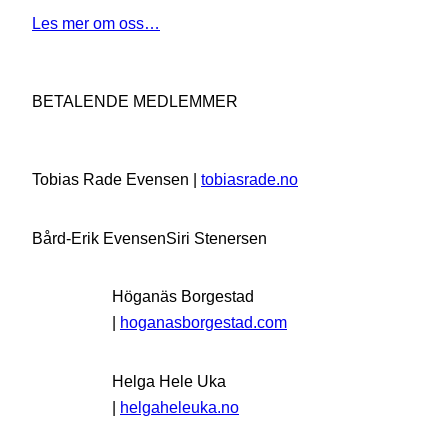
Les mer om oss…
BETALENDE MEDLEMMER
Tobias Rade Evensen |
tobiasrade.no
Bård-Erik Evensen
Siri Stenersen
Höganäs Borgestad
|
hoganasborgestad.com
Helga Hele Uka
|
helgaheleuka.no