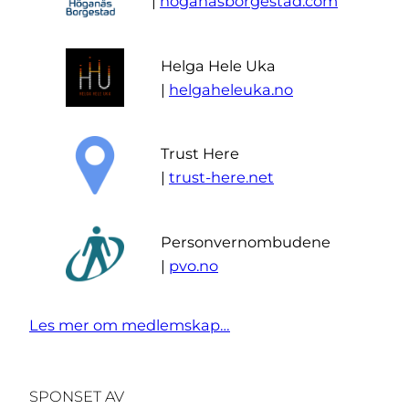
|
hoganasborgestad.com
Helga Hele Uka
|
helgaheleuka.no
Trust Here
|
trust-here.net
Personvernombudene
|
pvo.no
Les mer om medlemskap…
SPONSET AV