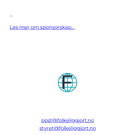
…
Les mer om sponsorskap…
post@folkeliggjort.no
styret@folkeliggjort.no