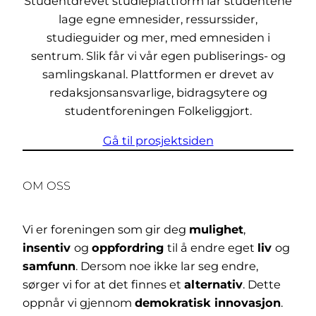
Studentdrevet studieplattform lar studentene
lage egne emnesider, ressurssider,
studieguider og mer, med emnesiden i
sentrum. Slik får vi vår egen publiserings- og
samlingskanal. Plattformen er drevet av
redaksjonsansvarlige, bidragsytere og
studentforeningen Folkeliggjort.
Gå til prosjektsiden
OM OSS
Vi er foreningen som gir deg
mulighet
,
insentiv
og
oppfordring
til å endre eget
liv
og
samfunn
. Dersom noe ikke lar seg endre,
sørger vi for at det finnes et
alternativ
. Dette
oppnår vi gjennom
demokratisk innovasjon
.