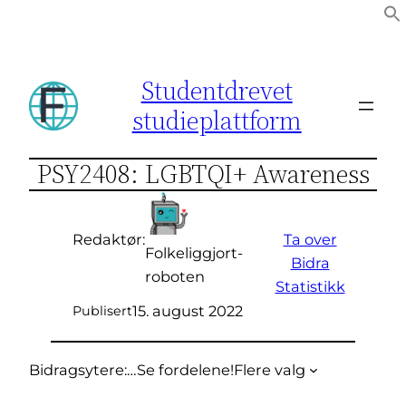
Hopp
til
innhold
Studentdrevet
studieplattform
PSY2408: LGBTQI+ Awareness
Ta over
Redaktør:
Folkeliggjort-
Bidra
roboten
Statistikk
15. august 2022
Publisert
Bidragsytere:
…
Se fordelene!
Flere valg