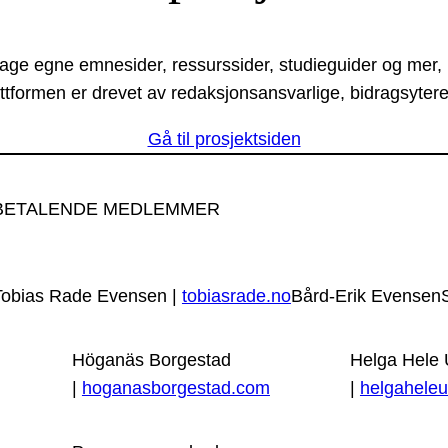
lage egne emnesider, ressurssider, studieguider og mer,
ttformen er drevet av redaksjonsansvarlige, bidragsytere
Gå til prosjektsiden
BETALENDE MEDLEMMER
Tobias Rade Evensen |
tobiasrade.no
Bård-Erik Evensen
Höganäs Borgestad
Helga Hele
|
hoganasborgestad.com
|
helgaheleu