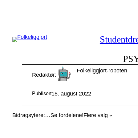
Hopp
til
innhold
Studentdre
PSY
Folkeliggjort-roboten
Redaktør:
15. august 2022
Publisert
Bidragsytere:
…
Se fordelene!
Flere valg