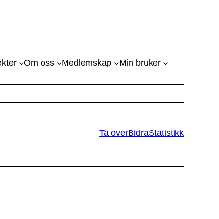
ekter
Om oss
Medlemskap
Min bruker
Ta over
Bidra
Statistikk