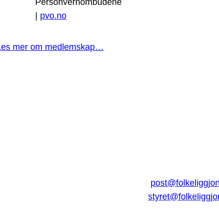
Personvernombudene
|
pvo.no
Les mer om medlemskap…
post@folkeliggjor
styret@folkeliggjo