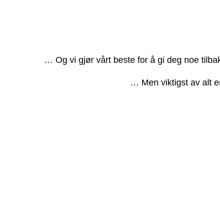
… Og vi gjør vårt beste for å gi deg noe tilb
… Men viktigst av alt e