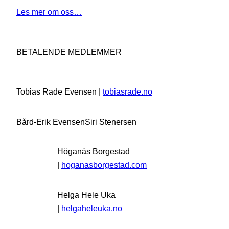
Les mer om oss…
BETALENDE MEDLEMMER
Tobias Rade Evensen |
tobiasrade.no
Bård-Erik Evensen
Siri Stenersen
Höganäs Borgestad
|
hoganasborgestad.com
Helga Hele Uka
|
helgaheleuka.no