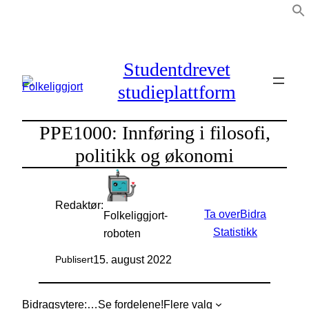
Hopp
til
innhold
Studentdrevet
studieplattform
PPE1000: Innføring i filosofi,
politikk og økonomi
Redaktør:
Ta over
Bidra
Folkeliggjort-
Statistikk
roboten
15. august 2022
Publisert
Bidragsytere:
…
Se fordelene!
Flere valg