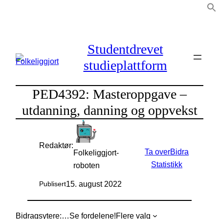
Hopp
til
innhold
Studentdrevet
studieplattform
PED4392: Masteroppgave –
utdanning, danning og oppvekst
Redaktør:
Ta over
Bidra
Folkeliggjort-
Statistikk
roboten
15. august 2022
Publisert
Bidragsytere:
…
Se fordelene!
Flere valg