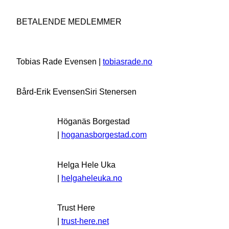
BETALENDE MEDLEMMER
Tobias Rade Evensen |
tobiasrade.no
Bård-Erik Evensen
Siri Stenersen
Höganäs Borgestad
|
hoganasborgestad.com
Helga Hele Uka
|
helgaheleuka.no
Trust Here
|
trust-here.net