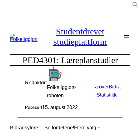
Hopp
til
innhold
Studentdrevet
studieplattform
PED4301: Læreplanstudier
Redaktør:
Ta over
Bidra
Folkeliggjort-
Statistikk
roboten
15. august 2022
Publisert
Bidragsytere:
…
Se fordelene!
Flere valg